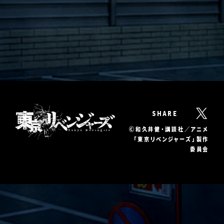
SHARE
Ⓒ和久井健・講談社／アニメ
「東京リベンジャーズ」製作
委員会