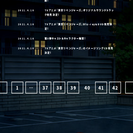
開！
2021.4.10
TVアニメ『東京リベンジャーズ』オリジナルサウンドトラッ
ク発売決定！
2021.4.10
TVアニメ『東京リベンジャーズ』Blu-ray&DVD発売決
定！
2021.4.10
第5弾キャスト＆キャラクター解禁！
2021.4.10
TVアニメ『東京リベンジャーズ』のイメージソングCD発売
決定！
1
…
37
38
39
40
41
42