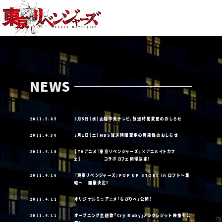
HOME
NEWS
ON AIR
STAFF
NEWS
CHARACTER
STORY
2021.5.05
5月5日（水）山陰中央テレビ、放送時間変更のおしらせ
PRODUCT
2021.4.30
5月1日（土）MBS放送時間変更の可能性のおしらせ
2021.4.16
【TVアニメ『東京リベンジャーズ』×アニメイトカフ
SPECIAL
ェ】 コラボカフェ開催決定！
2021.4.16
『東京リベンジャーズ』POP UP STORE in ロフト～集
結～ 開催決定！
OFFICIAL ACCOUNT
2021.4.12
オリジナルミニアニメ「ちびりべ」公開！
SHARE
2021.4.11
オープニング主題歌「Cry Baby」ノンクレジット映像を公