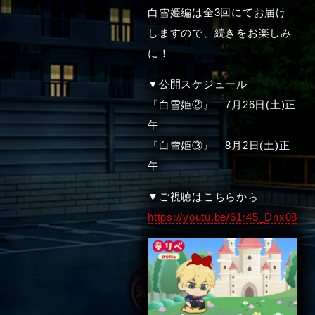
白雪姫編は全3回にてお届け
しますので、続きをお楽しみ
に！
▼公開スケジュール
『白雪姫②』 7月26日(土)正
午
『白雪姫③』 8月2日(土)正
午
▼ご視聴はこちらから
https://youtu.be/61r45_Dnx08