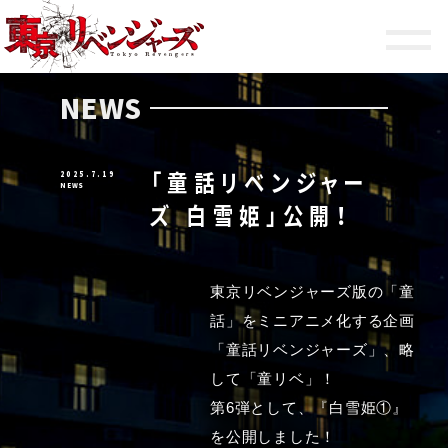
HOME
NEWS
ON AIR
NEWS
STAFF
「童話リベンジャー
2025.7.19
CHARACTER
NEWS
ズ 白雪姫」公開！
STORY
PRODUCT
東京リベンジャーズ版の「童
SPECIAL
話」をミニアニメ化する企画
「童話リベンジャーズ」、略
して「童リベ」！
OFFICIAL ACCOUNT
第6弾として、『白雪姫①』
SHARE
を公開しました！