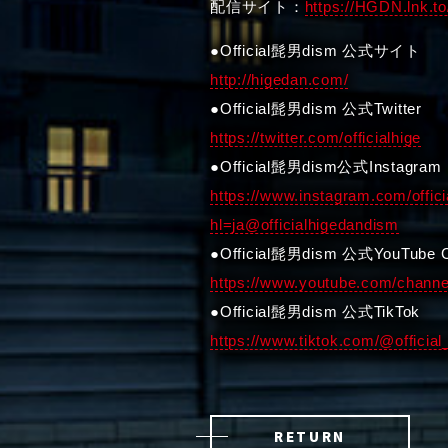
配信サイト：
https://HGDN.lnk.t
●Official髭男dism 公式サイト
http://higedan.com/
●Official髭男dism 公式Twitter
https://twitter.com/officialhige
●Official髭男dism公式Instagram
https://www.instagram.com/offic
hl=ja@officialhigedandism
●Official髭男dism 公式YouTube C
https://www.youtube.com/chan
●Official髭男dism 公式TikTok
https://www.tiktok.com/@officia
RETURN