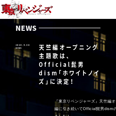
HOME
NEWS
ON AIR
NEWS
STAFF
天竺編オープニング
2023.9.30
CHARACTER
NEWS
主題歌は、
STORY
Official髭男
PRODUCT
dism「ホワイトノイ
ズ」に決定！
SPECIAL
『東京リベンジャーズ』天竺編オ
OFFICIAL ACCOUNT
編に引き続いてOfficial髭男d
SHARE