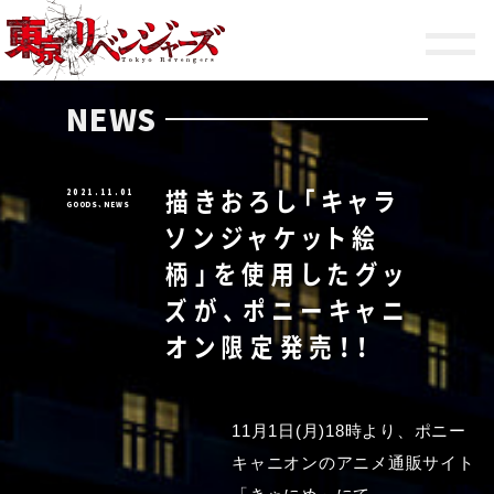
HOME
NEWS
ON AIR
NEWS
STAFF
描きおろし「キャラ
2021.11.01
CHARACTER
GOODS
、
NEWS
ソンジャケット絵
STORY
柄」を使用したグッ
PRODUCT
ズが、ポニーキャニ
オン限定発売！！
SPECIAL
11月1日(月)18時より、ポニー
OFFICIAL ACCOUNT
キャニオンのアニメ通販サイト
SHARE