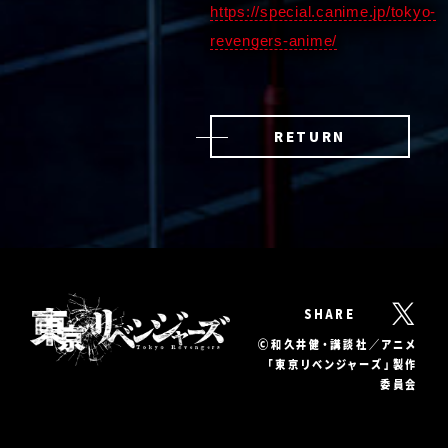
https://special.canime.jp/tokyo-
revengers-anime/
RETURN
SHARE
Ⓒ和久井健・講談社／アニメ
「東京リベンジャーズ」製作
委員会