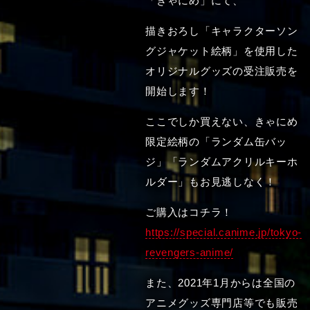
「きゃにめ」にて、
描きおろし「キャラクターソン
グジャケット絵柄」を使用した
オリジナルグッズの受注販売を
開始します！
ここでしか買えない、きゃにめ
限定絵柄の「ランダム缶バッ
ジ」「ランダムアクリルキーホ
ルダー」もお見逃しなく！
ご購入はコチラ！
https://special.canime.jp/tokyo-
revengers-anime/
また、2021年1月からは全国の
アニメグッズ専門店等でも販売